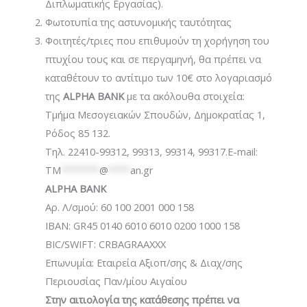
Διπλωματικής Εργασίας).
Φωτοτυπία της αστυνομικής ταυτότητας
Φοιτητές/τριες που επιθυμούν τη χορήγηση του
πτυχίου τους και σε περγαμηνή, θα πρέπει να
καταθέτουν το αντίτιμο των 10€ στο λογαριασμό
της
ALPHA BANK
με τα ακόλουθα στοιχεία:
Τμήμα Μεσογειακών Σπουδών, Δημοκρατίας 1,
Ρόδος 85 132.
Τηλ. 22410-99312, 99313, 99314, 99317.E-mail:
TM
*******
@
****
an.gr
ALPHA BANK
Αρ. Λ/σμού: 60 100 2001 000 158
IBAN: GR45 0140 6010 6010 0200 1000 158
BIC/SWIFT: CRBAGRAAXXX
Επωνυμία: Εταιρεία Αξιοπ/σης & Διαχ/σης
Περιουσίας Παν/μίου Αιγαίου
Στην αιτιολογία της κατάθεσης πρέπει να