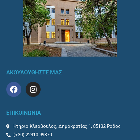
ΑΚΟΥΛΟΥΘΗΣΤΕ ΜΑΣ
F
I
a
n
c
s
e
t
ΕΠΙΚΟΙΝΩΝΙΑ
b
a
o
g
Κτήριο Κλεόβουλος, Δημοκρατίας 1, 85132 Ρόδος
o
r
(+30) 22410 99370
k
a